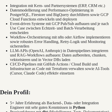
Integration mit Kern- und Partnersystemen (ERP, CRM etc.)
Datenmodellierung und Performance-Optimierung in
PostgreSQL, Firestore und BigQuery durchführen sowie GCP
Cloud Functions entwickeln und deployen
Event-driven Systeme mit GCP Pub/Sub aufbauen und je nach
Use Case zwischen Echtzeit- und Batch-Verarbeitung
entscheiden
Workflow-Orchestrierung mit n8n oder Airflow implementieren
sowie robustes Error Handling, Retry-Logik und Monitoring
sicherstellen
LLM-APIs (OpenAI, Anthropic) in Datenpipelines integrieren
und RAG-Workflows aufbauen: Daten aufbereiten, chunken,
vektorisieren und in Vector DBs laden
CI/CD-Pipelines mit GitHub Actions / Cloud Build und
Infrastructure as Code mit Terraform verwalten sowie AI-Tools
(Cursor, Claude Code) effektiv einsetzen
Dein Profil:
5+ Jahre Erfahrung als Backend-, Data- oder Integration
Engineer mit sehr guten Kenntnissen in
Python
Praxiserfahrung mit
dbt
(Modellierung, Tests, Dokumentation)