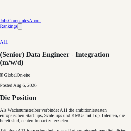
Jobs
Companies
About
Rankings
A11
(Senior) Data Engineer - Integration
(m/w/d)
🌐 Global
On-site
Posted
Aug 6, 2026
Die Position
Als Wachstumstreiber verbindet A11 die ambitioniertesten
europäischen Start-ups, Scale-ups und KMUs mit Top-Talenten, die
bereit sind, echten Impact zu erzielen.
Tritt dem A11 Ecosystem bei - unser Partnerunternehmen digitalisiert