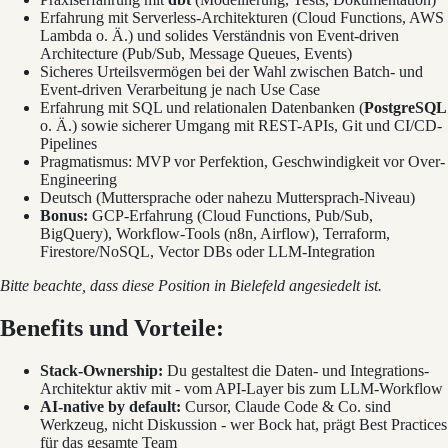
Erfahrung mit Serverless-Architekturen (Cloud Functions, AWS
Lambda o. Ä.) und solides Verständnis von Event-driven
Architecture (Pub/Sub, Message Queues, Events)
Sicheres Urteilsvermögen bei der Wahl zwischen Batch- und
Event-driven Verarbeitung je nach Use Case
Erfahrung mit SQL und relationalen Datenbanken (
PostgreSQL
o. Ä.) sowie sicherer Umgang mit REST-APIs, Git und CI/CD-
Pipelines
Pragmatismus: MVP vor Perfektion, Geschwindigkeit vor Over-
Engineering
Deutsch (Muttersprache oder nahezu Muttersprach-Niveau)
Bonus:
GCP-Erfahrung (Cloud Functions, Pub/Sub,
BigQuery), Workflow-Tools (n8n, Airflow), Terraform,
Firestore/NoSQL, Vector DBs oder LLM-Integration
Bitte beachte, dass diese Position in Bielefeld angesiedelt ist.
Benefits und Vorteile:
Stack-Ownership:
Du gestaltest die Daten- und Integrations-
Architektur aktiv mit - vom API-Layer bis zum LLM-Workflow
AI-native by default:
Cursor, Claude Code & Co. sind
Werkzeug, nicht Diskussion - wer Bock hat, prägt Best Practices
für das gesamte Team