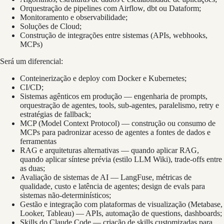
Orquestração de pipelines com Airflow, dbt ou Dataform;
Monitoramento e observabilidade;
Soluções de Cloud;
Construção de integrações entre sistemas (APIs, webhooks,
MCPs)
Será um diferencial:
Conteinerização e deploy com Docker e Kubernetes;
CI/CD;
Sistemas agênticos em produção — engenharia de prompts,
orquestração de agentes, tools, sub-agentes, paralelismo, retry e
estratégias de fallback;
MCP (Model Context Protocol) — construção ou consumo de
MCPs para padronizar acesso de agentes a fontes de dados e
ferramentas
RAG e arquiteturas alternativas — quando aplicar RAG,
quando aplicar síntese prévia (estilo LLM Wiki), trade-offs entre
as duas;
Avaliação de sistemas de AI — LangFuse, métricas de
qualidade, custo e latência de agentes; design de evals para
sistemas não-determinísticos;
Gestão e integração com plataformas de visualização (Metabase,
Looker, Tableau) — APIs, automação de questions, dashboards;
Skills do Claude Code — criação de skills customizadas para