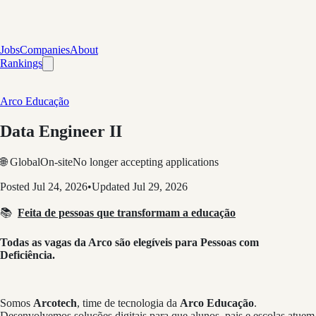
Jobs
Companies
About
Rankings
Arco Educação
Data Engineer II
🌐 Global
On-site
No longer accepting applications
Posted
Jul 24, 2026
•
Updated
Jul 29, 2026
📚
Feita de pessoas que transformam a educação
Todas as vagas da Arco são elegíveis para Pessoas com
Deficiência.
Somos
Arcotech
, time de tecnologia da
Arco Educação
.
Desenvolvemos soluções digitais para que alunos, pais e escolas atuem