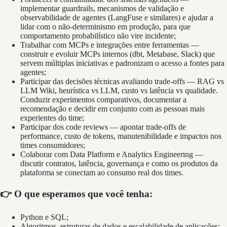
implementar guardrails, mecanismos de validação e
observabilidade de agentes (LangFuse e similares) e ajudar a
lidar com o não-determinismo em produção, para que
comportamento probabilístico não vire incidente;
Trabalhar com MCPs e integrações entre ferramentas —
construir e evoluir MCPs internos (dbt, Metabase, Slack) que
servem múltiplas iniciativas e padronizam o acesso a fontes para
agentes;
Participar das decisões técnicas avaliando trade-offs — RAG vs
LLM Wiki, heurística vs LLM, custo vs latência vs qualidade.
Conduzir experimentos comparativos, documentar a
recomendação e decidir em conjunto com as pessoas mais
experientes do time;
Participar dos code reviews — apontar trade-offs de
performance, custo de tokens, manutenibilidade e impactos nos
times consumidores;
Colaborar com Data Platform e Analytics Engineering —
discutir contratos, latência, governança e como os produtos da
plataforma se conectam ao consumo real dos times.
👉 O que esperamos que você tenha:
Python e SQL;
Algoritmos, estruturas de dados e escalabilidade de aplicações;